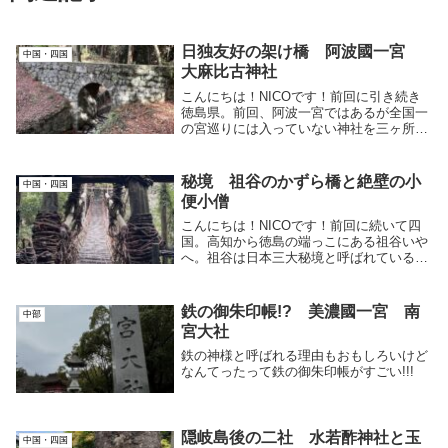
日独友好の架け橋 阿波國一宮
中国・四国
大麻比古神社
こんにちは！NICOです！前回に引き続き
徳島県。前回、阿波一宮ではあるが全国一
の宮巡りには入っていない神社を三ヶ所行
きました。今回は全国一の宮巡りで阿波一
宮とされている大麻比古神社です。場所と
してはこのあたり。徳島県の中では比較的
秘境 祖谷のかずら橋と絶壁の小
中国・四国
淡路島側で...
便小僧
こんにちは！NICOです！前回に続いて四
国。高知から徳島の端っこにある祖谷いや
へ。祖谷は日本三大秘境と呼ばれている場
所で、源平合戦に破れた平家が隠れ里とし
て利用していた場所としても知られていま
す。徳島の西端にあり、現代でも徳島、香
鉄の御朱印帳!? 美濃國一宮 南
中部
川、高知そ...
宮大社
鉄の神様と呼ばれる理由もおもしろいけど
なんてったって鉄の御朱印帳がすごい!!!
隠岐島後の二社 水若酢神社と玉
中国・四国