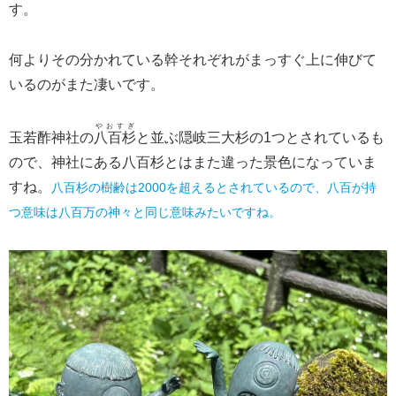
す。
何よりその分かれている幹それぞれがまっすぐ上に伸びて
いるのがまた凄いです。
やおすぎ
玉若酢神社の
八百杉
と並ぶ隠岐三大杉の1つとされているも
ので、神社にある八百杉とはまた違った景色になっていま
すね。
八百杉の樹齢は2000を超えるとされているので、八百が持
つ意味は八百万の神々と同じ意味みたいですね。