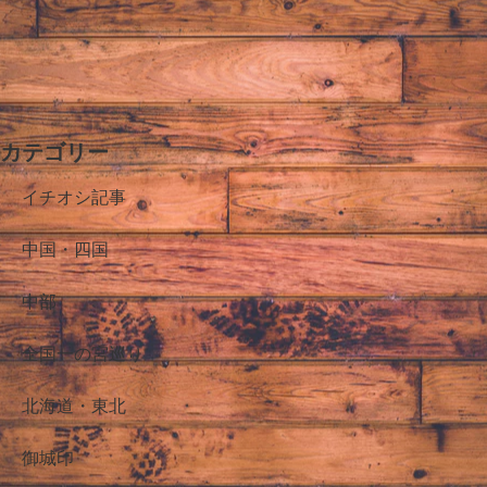
カテゴリー
イチオシ記事
中国・四国
中部
全国一の宮巡り
北海道・東北
御城印