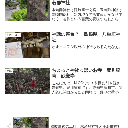
若酢神社
水若酢神社は隠岐國一之宮。玉若酢神社は
隠岐国総社。双方現存する文献がかなり少
なく、若酢という言葉の意味すらわからな
い。
神話の舞台？ 島根県 八重垣神
中国・四国
社
オオクニヌシ以外の神話もあるんだなぁ。
ちょっと神社っぽいお寺 豊川稲
中部
荷 妙厳寺
こんにちは！NICOです！前回に引き続き
愛知県。豊川稲荷です。愛知県豊川市。個
人的に関西からだと岡崎に日帰りの壁があ
るので、静岡と一緒に行きたい場所です
ね。なんなら静岡と言っても、、いや、過
言。まぁ、日帰りで金沢、宮島に行ったり
してるからこ...
隠岐島後の二社 水若酢神社と玉若酢神社