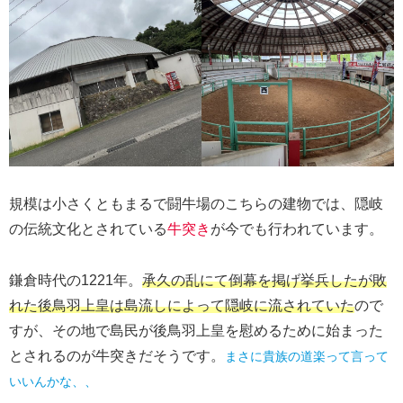
規模は小さくともまるで闘牛場のこちらの建物では、隠岐
の伝統文化とされている
牛突き
が今でも行われています。
鎌倉時代の1221年。
承久の乱にて倒幕を掲げ挙兵したが敗
れた後鳥羽上皇は島流しによって隠岐に流されていた
ので
すが、その地で島民が後鳥羽上皇を慰めるために始まった
とされるのが牛突きだそうです。
まさに貴族の道楽って言って
いいんかな、、