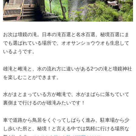
お次は壇鏡の滝。日本の滝百選と名水百選、秘境百選にま
でも選ばれている場所で、オオサンショウウオも生息して
いるようです。
雄滝と雌滝と、水の流れ方に違いがある2つの滝と壇鏡神社
を楽しむことができます。
水がまとまっている方が雌滝で、水がまばらに落ちていて
裏側まで行けるのが雄滝みたいです！
車で道路から鳥居をくぐってしばらく進み、駐車場から少
し歩いた所と、秘境！と言える中では気軽に行ける場所な