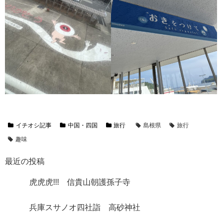
イチオシ記事
中国・四国
旅行
島根県
旅行
趣味
最近の投稿
虎虎虎!!! 信貴山朝護孫子寺
兵庫スサノオ四社詣 高砂神社