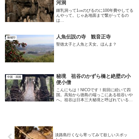
河洞
鍾乳洞って1㎝のびるのに100年費やしてる
んやって。じゃあ地面まで繋がってるの
は…
人魚伝説の寺 観音正寺
御城印
聖徳太子と人魚と天女。ほんま？
秘境 祖谷のかずら橋と絶壁の小
中国・四国
便小僧
こんにちは！NICOです！前回に続いて四
国。高知から徳島の端っこにある祖谷いや
へ。祖谷は日本三大秘境と呼ばれている場
所で、源平合戦に破れた平家が隠れ里とし
て利用していた場所としても知られていま
す。徳島の西端にあり、現代でも徳島、香
川、高知そ...
淡路島行くなら寄ってみて欲しいスポッ