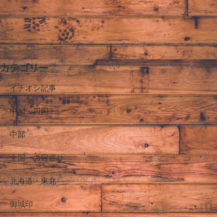
カテゴリー
イチオシ記事
中国・四国
中部
全国一の宮巡り
北海道・東北
御城印