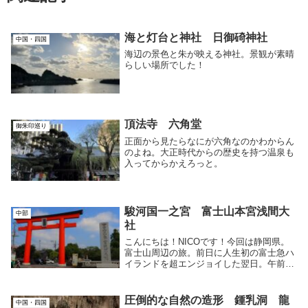
海と灯台と神社 日御碕神社
中国・四国
海辺の景色と朱が映える神社。景観が素晴
らしい場所でした！
頂法寺 六角堂
御朱印巡り
正面から見たらなにが六角なのかわからん
のよね。大正時代からの歴史を持つ温泉も
入ってからかえろっと。
駿河国一之宮 富士山本宮浅間大
中部
社
こんにちは！NICOです！今回は静岡県。
富士山周辺の旅。前日に人生初の富士急ハ
イランドを超エンジョイした翌日。午前中
から一の宮巡りです。富士山本宮浅間せん
げん大社カメラの色使いをわかってきたか
な？神社概要富士山の南西。静岡県富士宮
圧倒的な自然の造形 鍾乳洞 龍
中国・四国
市にある浅...