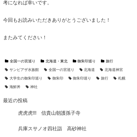
考になれば幸いです。
今回もお読みいただきありがとうございました！
またみてください！
全国一の宮巡り
北海道・東北
御朱印巡り
旅行
サンピアザ水族館
全国一の宮巡り
北海道
北海道神宮
大学生の御朱印巡り
御朱印
御朱印巡り
旅行
札幌
海鮮丼
神社
最近の投稿
虎虎虎!!! 信貴山朝護孫子寺
兵庫スサノオ四社詣 高砂神社