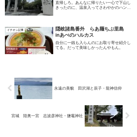
直帰しろ。あんなに帰りたい一心で下山し
きったのに、温泉入ってさわやかのハンバ
ーグ食べて寝たらまた活動はできちゃうん
だからすごいよね。低地最高！運転はして
いただいてるけども。もちろん身体バキバ
キの車の乗...
隠岐諸島番外 らあ麺ちぶ里島
イチオシ記事
inあべのハルカス
自分に一銭も入らんのにお取り寄せ紹介し
てる。だって美味しかったんやもん。
永遠の美貌 田沢湖と辰子・龍神信仰
宮城 陸奥一宮 志波彦神社・鹽竈神社