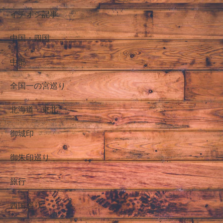
イチオシ記事
中国・四国
中部
全国一の宮巡り
北海道・東北
御城印
御朱印巡り
旅行
西国巡り