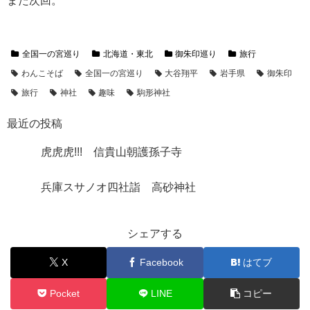
また次回。
全国一の宮巡り
北海道・東北
御朱印巡り
旅行
わんこそば
全国一の宮巡り
大谷翔平
岩手県
御朱印
旅行
神社
趣味
駒形神社
最近の投稿
虎虎虎!!! 信貴山朝護孫子寺
兵庫スサノオ四社詣 高砂神社
シェアする
X
Facebook
はてブ
Pocket
LINE
コピー