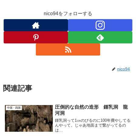
nico94をフォローする
nico94
関連記事
圧倒的な自然の造形 鍾乳洞 龍
中国・四国
河洞
鍾乳洞って1㎝のびるのに100年費やしてる
んやって。じゃあ地面まで繋がってるの
は…