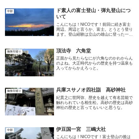
ド素人の富士登山・弾丸登山につ
中部
いて
こんにちは！NICOです！前回に続き富士
周辺。周辺と言うか、富士。とうとう登り
ます。登山経験は立山の雄山に登った一度
きり。体力に自信があるわけでもないド素
人の富士登山です。書いていく前から愚痴
ばっか言いそうな気がしてますが、寛大な
頂法寺 六角堂
御朱印巡り
精神でお許...
正面から見たらなにが六角なのかわからん
のよね。大正時代からの歴史を持つ温泉も
入ってからかえろっと。
兵庫スサノオ四社詣 高砂神社
御朱印巡り
紀貫之に世阿弥、歴史を越えて有名芸能で
触れられている相生松。高砂の歴史は高砂
神社の歴史と言ってもいいと思うな。
伊豆国一宮 三嶋大社
中部
こんにちは！NICOです！富士登山の後は