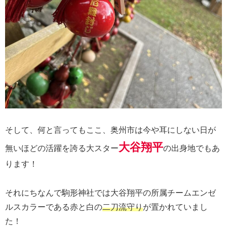
そして、何と言ってもここ、奥州市は今や耳にしない日が
大谷翔平
無いほどの活躍を誇る大スター
の出身地でもあ
ります！
それにちなんで駒形神社では大谷翔平の所属チームエンゼ
ルスカラーである赤と白の
二刀流守り
が置かれていまし
た！