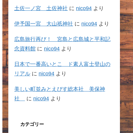
土佐一ノ宮 土佐神社
に
nico94
より
伊予国一宮 大山祇神社
に
nico94
より
広島旅行再び！ 宮島と広島城と平和記
念資料館
に
nico94
より
日本で一番高いとこ ド素人富士登山の
リアル
に
nico94
より
美しい町並みとえびす総本社 美保神
社
に
nico94
より
カテゴリー