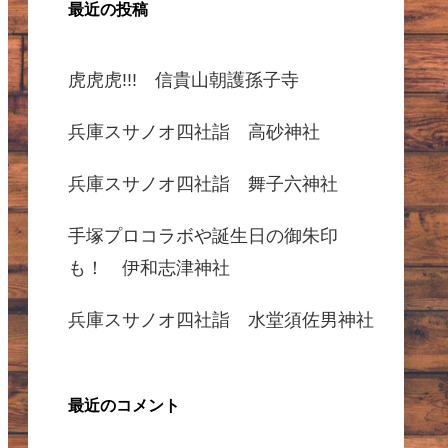
最近の投稿
虎虎虎!!! 信貴山朝護孫子寺
兵庫スサノオ四社詣 高砂神社
兵庫スサノオ四社詣 舞子六神社
手塚プロコラボや誕生日の御朱印
も！ 伊和志津神社
兵庫スサノオ四社詣 水堂須佐男神社
最近のコメント