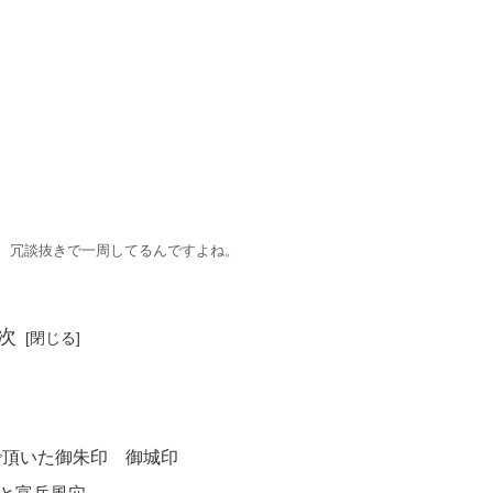
、冗談抜きで一周してるんですよね。
次
で頂いた御朱印 御城印
と富岳風穴