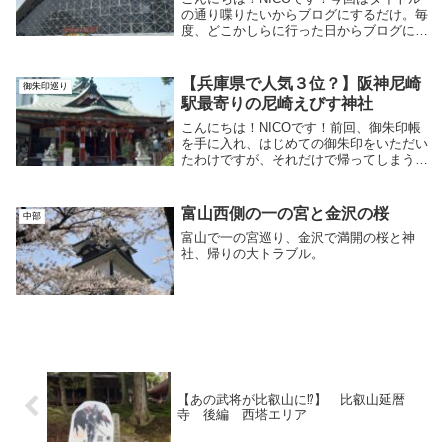
の通り喋りたいからブログにするだけ。毎
度、どこかしらに行った日からブログにす
るまでにかなりのタイムラグが発生するの
で、時系列をカメラフォルダから見直すこ
とから始めるのがいつものことなんです
【兵庫県で人気３位？】阪神尼崎
御朱印巡り
が、そこで閉...
駅最寄りの尼崎えびす神社
こんにちは！NICOです！前回、御朱印帳
を手に入れ、はじめての御朱印をいただい
たわけですが、それだけで帰ってしまうの
はなにか物足りなかったので阪神尼崎駅周
辺の御朱印もいただいてきました。中には
兵庫県の御朱印人気第三位の御朱印もあっ
富山西側の一の宮と金沢の桜
中部
たので是非...
富山で一の宮巡り、金沢で満開の桜と神
社、帰りの大トラブル。
【あの武将が比叡山に⁉】 比叡山延暦
寺 後編 西塔エリア