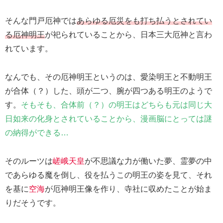
そんな門戸厄神では
あらゆる厄災をも打ち払うとされてい
る厄神明王
が祀られていることから、日本三大厄神と言わ
れています。
なんでも、その厄神明王というのは、愛染明王と不動明王
が合体（？）した、頭が二つ、腕が四つある明王のようで
す。
そもそも、合体前（？）の明王はどちらも元は
同じ
大
日如来の化身とされていることから、漫画脳にとっては謎
の納得ができる…
そのルーツは
嵯峨天皇
が不思議な力が働いた夢、霊夢の中
であらゆる魔を倒し、役を払うこの明王の姿を見て、それ
を基に
空海
が厄神明王像を作り、寺社に収めたことが始ま
りだそうです。