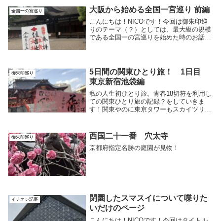
大阪から始める全国一宮巡り 前編
全国一の宮巡り
こんにちは！NICOです！今回は御朱印巡
りのテーマ（？）としては、最大級の規模
である全国一の宮巡りを始めた時のお話で
す！今後もゆっくりと続いていくであろう
シリーズの第一歩となります。是非ご覧く
ださい！全国一の宮巡りまず一の宮巡りに
ついて簡単...
5日間の関東ひとり旅！ 1日目
御朱印巡り
東京新宿池袋編
私の人生初ひとり旅。青春18切符を利用し
ての関東ひとり旅の記録？をしていきま
す！関東やのに東京タワーもスカイツリー
も視界に入ることはなかったなぁ。時は3
月。行けそうな一の宮巡りの神社は目指し
つつ、それ以外は直感に任せてやってみた
西国二十一番 穴太寺
御朱印巡り
旅。人生初のひとり旅にしては肩の力抜き
京都府指定名勝の庭園が見物！
すぎな気もするがどうなる..？
閉園したスマスイについて喋りた
イチオシ記事
いだけのページ
こんにちは！NICOです！今回はタイトル