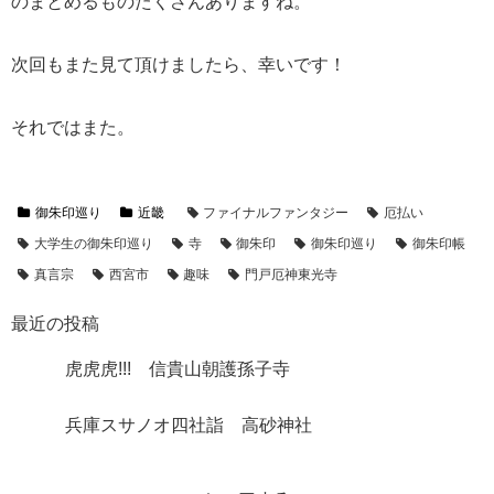
のまとめるものたくさんありますね。
次回もまた見て頂けましたら、幸いです！
それではまた。
御朱印巡り
近畿
ファイナルファンタジー
厄払い
大学生の御朱印巡り
寺
御朱印
御朱印巡り
御朱印帳
真言宗
西宮市
趣味
門戸厄神東光寺
最近の投稿
虎虎虎!!! 信貴山朝護孫子寺
兵庫スサノオ四社詣 高砂神社