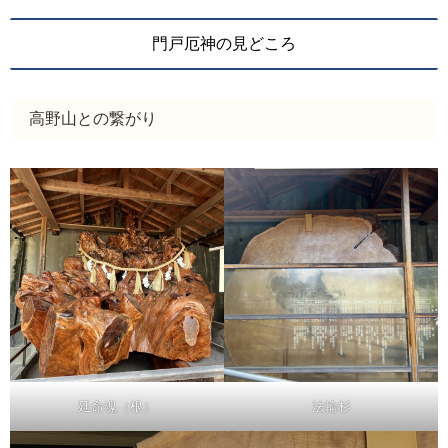
門戸厄神の見どころ
高野山との繋がり
延命魂（根）
法輪杉