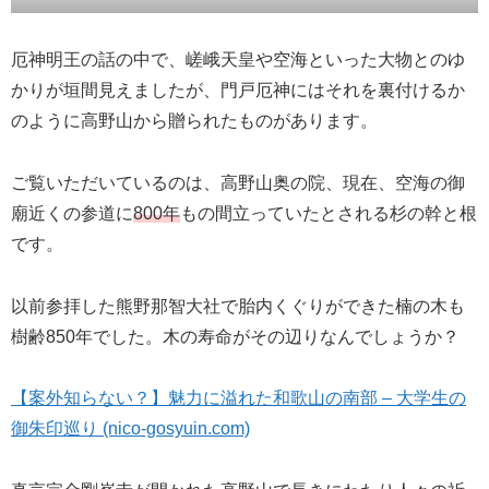
厄神明王の話の中で、嵯峨天皇や空海といった大物とのゆ
かりが垣間見えましたが、門戸厄神にはそれを裏付けるか
のように高野山から贈られたものがあります。
ご覧いただいているのは、高野山奥の院、現在、空海の御
廟近くの参道に
800年
もの間立っていたとされる杉の幹と根
です。
以前参拝した熊野那智大社で胎内くぐりができた楠の木も
樹齢850年でした。木の寿命がその辺りなんでしょうか？
【案外知らない？】魅力に溢れた和歌山の南部 – 大学生の
御朱印巡り (nico-gosyuin.com)