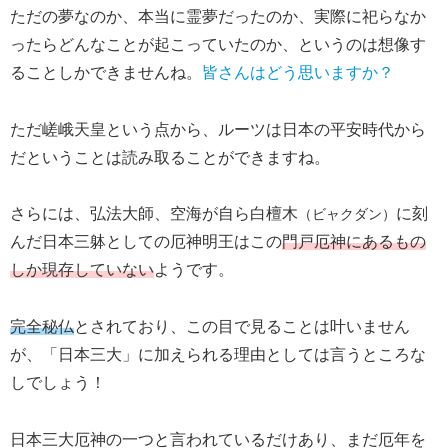
ただの夢なのか、本当に霊夢だったのか、実際に祀らなか
ったらどんなことが起こっていたのか、というのは想像す
ることしかできませんね。
皆さんはどう思いますか？
ただ嵯峨天皇という点から、ルーツは日本の平安時代から
だということは読み取ることができますね。
さらには、弘法大師、空海が自ら白檀木
に刻
（ビャクダン）
んだ日本三躰としての厄神明王はこの
門戸厄神にあるもの
しか現存していない
ようです。
完全秘仏
とされており、この目で見ることは叶いません
が、「日本三大」に加えられる理由としては言うところな
しでしょう！
日本三大厄神の一つと言われているだけあり、まだ厄年を