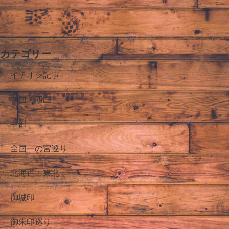
カテゴリー
イチオシ記事
中国・四国
中部
全国一の宮巡り
北海道・東北
御城印
御朱印巡り