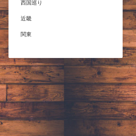
西国巡り
近畿
関東