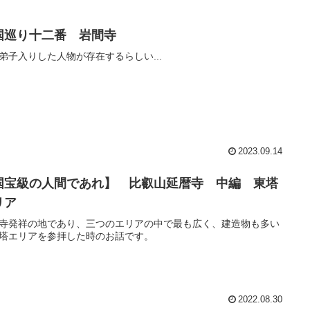
国巡り十二番 岩間寺
弟子入りした人物が存在するらしい...
2023.09.14
国宝級の人間であれ】 比叡山延暦寺 中編 東塔
リア
寺発祥の地であり、三つのエリアの中で最も広く、建造物も多い
塔エリアを参拝した時のお話です。
2022.08.30