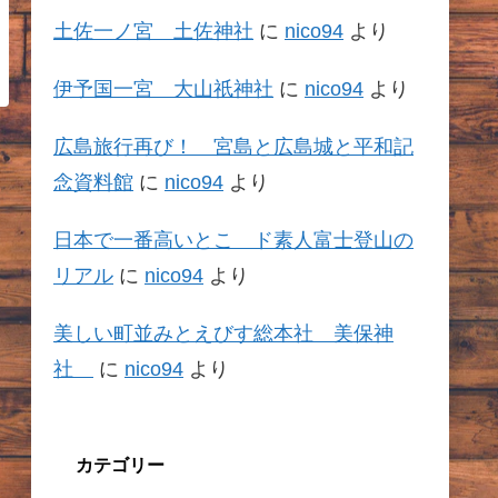
土佐一ノ宮 土佐神社
に
nico94
より
伊予国一宮 大山祇神社
に
nico94
より
広島旅行再び！ 宮島と広島城と平和記
念資料館
に
nico94
より
日本で一番高いとこ ド素人富士登山の
リアル
に
nico94
より
美しい町並みとえびす総本社 美保神
社
に
nico94
より
カテゴリー