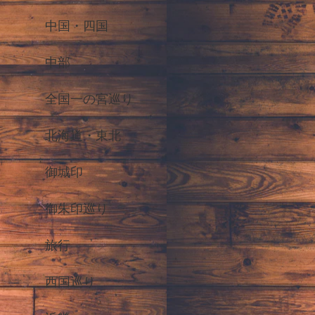
中国・四国
中部
全国一の宮巡り
北海道・東北
御城印
御朱印巡り
旅行
西国巡り