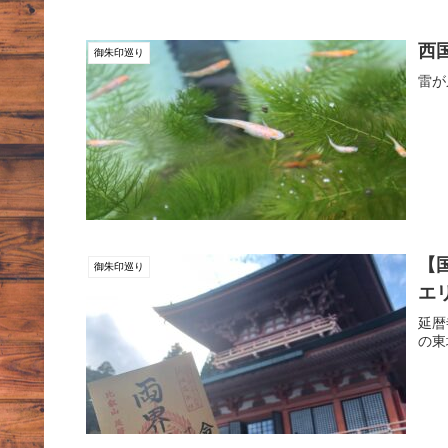
西
御朱印巡り
雷が
【
御朱印巡り
エ
延暦
の東