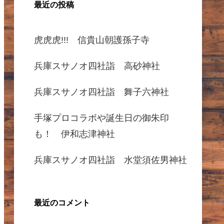
最近の投稿
虎虎虎!!! 信貴山朝護孫子寺
兵庫スサノオ四社詣 高砂神社
兵庫スサノオ四社詣 舞子六神社
手塚プロコラボや誕生日の御朱印
も！ 伊和志津神社
兵庫スサノオ四社詣 水堂須佐男神社
最近のコメント