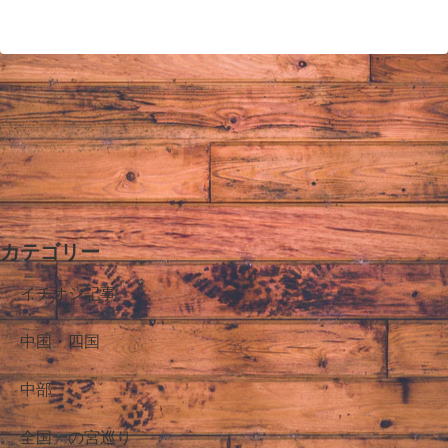
へ
へ
カテゴリー
イチオシ記事
中国・四国
中部
全国一の宮巡り