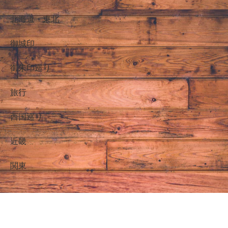
北海道・東北
御城印
御朱印巡り
旅行
西国巡り
近畿
関東
NICO先生(仮)のおでかけ御朱印巡り