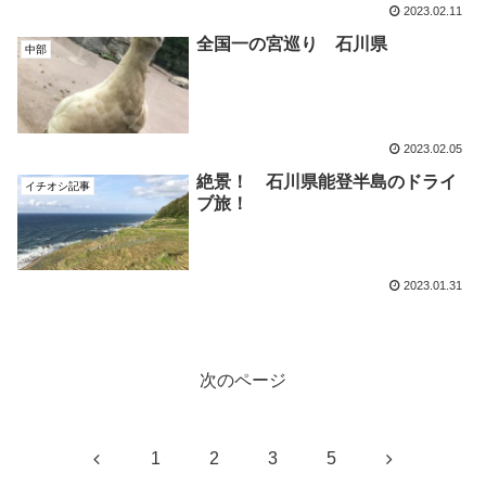
2023.02.11
全国一の宮巡り 石川県
中部
2023.02.05
絶景！ 石川県能登半島のドライ
イチオシ記事
ブ旅！
2023.01.31
次のページ
前
次
1
2
3
5