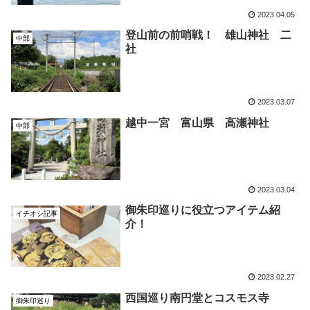
2023.04.05
登山前の前哨戦！ 雄山神社 二
中部
社
2023.03.07
越中一宮 富山県 高瀬神社
中部
2023.03.04
御朱印巡りに役立つアイテム紹
イチオシ記事
介！
2023.02.27
西国巡り南円堂とコスモス寺
御朱印巡り