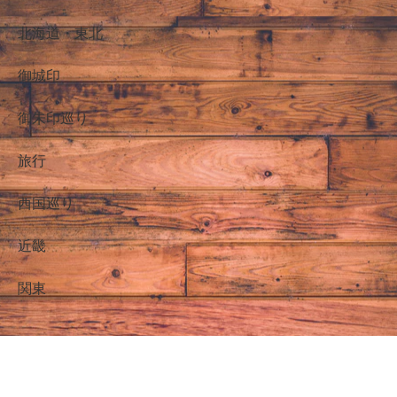
北海道・東北
御城印
御朱印巡り
旅行
西国巡り
近畿
関東
NICO先生(仮)のおでかけ御朱印巡り