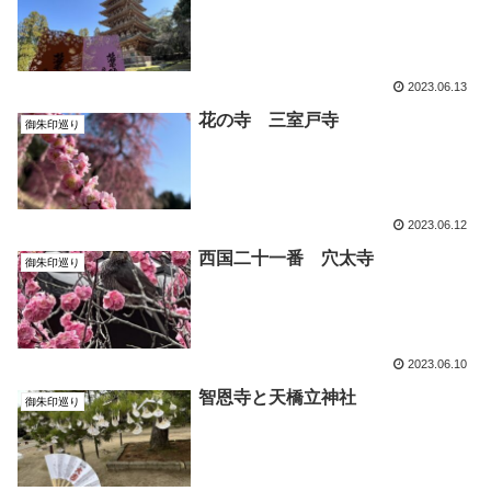
2023.06.13
花の寺 三室戸寺
御朱印巡り
2023.06.12
西国二十一番 穴太寺
御朱印巡り
2023.06.10
智恩寺と天橋立神社
御朱印巡り