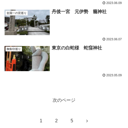
2023.06.09
丹後一宮 元伊勢 籠神社
全国一の宮巡り
2023.06.07
東京の白蛇様 蛇窪神社
御朱印巡り
2023.05.09
次のページ
次
1
2
5