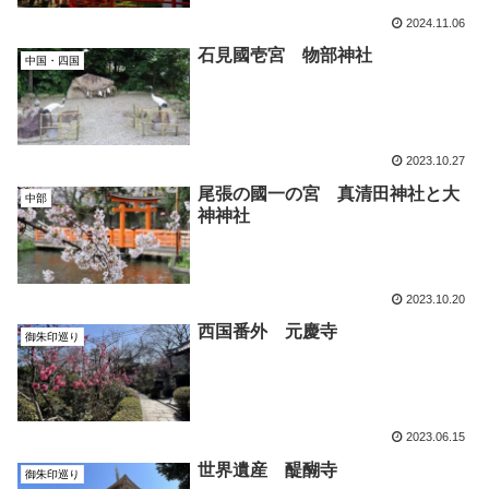
2024.11.06
石見國壱宮 物部神社
中国・四国
2023.10.27
尾張の國一の宮 真清田神社と大
中部
神神社
2023.10.20
西国番外 元慶寺
御朱印巡り
2023.06.15
世界遺産 醍醐寺
御朱印巡り