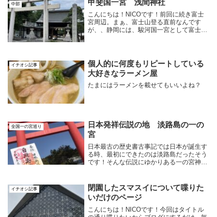
甲斐国一宮 浅間神社
中部
こんにちは！NICOです！前回に続き富士
宮周辺。まぁ、富士山登る直前なんです
が、、静岡には、駿河国一宮として富士山
本宮浅間せんげん大社がありますが、山梨
に甲斐国一宮として浅間あさま神社があり
ます。今回はそっちの方に。 位置として
は富士山を中...
個人的に何度もリピートしている
イチオシ記事
大好きなラーメン屋
たまにはラーメンを載せてもいいよね？
日本発祥伝説の地 淡路島の一の
全国一の宮巡り
宮
日本最古の歴史書古事記では日本が誕生す
る時、最初にできたのは淡路島だったそう
です！そんな伝説にゆかりある一の宮神社
と神社の目の前にあったカフェレストラン
に行ったお話。
閉園したスマスイについて喋りた
イチオシ記事
いだけのページ
こんにちは！NICOです！今回はタイトル