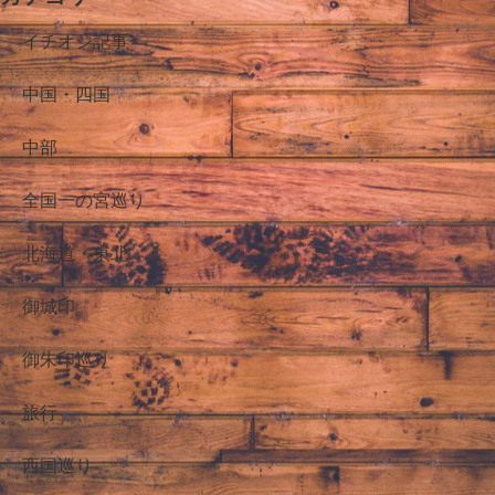
イチオシ記事
中国・四国
中部
全国一の宮巡り
北海道・東北
御城印
御朱印巡り
旅行
西国巡り