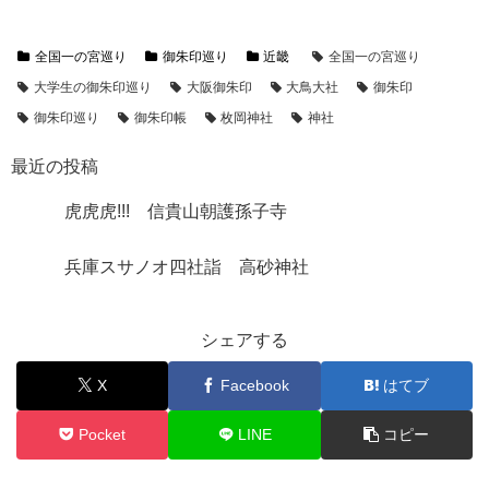
全国一の宮巡り
御朱印巡り
近畿
全国一の宮巡り
大学生の御朱印巡り
大阪御朱印
大鳥大社
御朱印
御朱印巡り
御朱印帳
枚岡神社
神社
最近の投稿
虎虎虎!!! 信貴山朝護孫子寺
兵庫スサノオ四社詣 高砂神社
シェアする
X
Facebook
はてブ
Pocket
LINE
コピー