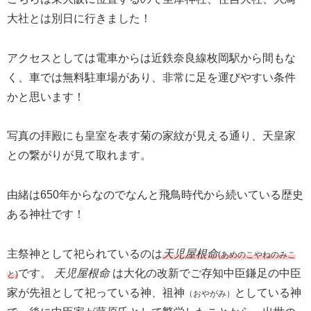
大社とは別日に行きました！
アクセスとしては電車からは近鉄奈良線枚岡駅から間もな
く、車では無料駐車場があり、非常に足を運びやすい条件
かと思います！
写真の拝殿にも皇室を表す菊の家紋が見える通り、天皇家
との繋がりが見て取れます。
由緒は650年からなのでなんと飛鳥時代から続いている歴史
ある神社です！
主祭神として祀られているのは
天児屋根命
(あめのこやねのみこ
です。
天児屋根命
は大化の改新でご存知中臣鎌足の中臣
と)
家が先祖として祀っている神、祖神
としている神
（おやがみ）