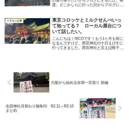
の通り喋りたいからブログにするだけ。毎
度、どこかしらに行った日からブログにす
るまでにかなりのタイムラグが発生するの
で、時系列をカメラフォルダから見直すこ
とから始めるのがいつものことなんです
東京コロッケとミルクせんべいっ
イチオシ記事
が、そこで閉...
て知ってる？ ローカル屋台につ
いて話したい。
こんにちは！NICOです！もう1ヶ月も前に
なるんですけど、西宮神社の十日えびすに
行ってきました。西宮神社と言えば蛭子神
と同一視されているえびす神社の総本社と
して有名で、おみくじも凶から大吉の上の
大福まであったり、1月10日には福男を決
めるレ...
大阪から始める全国一宮巡り 前編
生田神社月替わり御朱印 R2.11～R3.10
まとめ