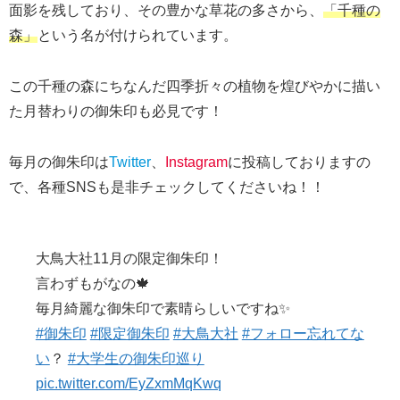
面影を残しており、その豊かな草花の多さから、
「千種の
森」
という名が付けられています。
この千種の森にちなんだ四季折々の植物を煌びやかに描い
た月替わりの御朱印も必見です！
毎月の御朱印は
Twitter
、
Instagram
に投稿しておりますの
で、各種SNSも是非チェックしてくださいね！！
大鳥大社11月の限定御朱印！
言わずもがなの🍁
毎月綺麗な御朱印で素晴らしいですね✨
#御朱印
#限定御朱印
#大鳥大社
#フォロー忘れてな
い
？
#大学生の御朱印巡り
pic.twitter.com/EyZxmMqKwq