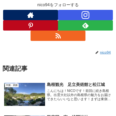
nico94をフォローする
nico94
関連記事
島根観光 足立美術館と松江城
中国・四国
こんにちは！NICOです！前回に続き島根
県。出雲大社以外の島根県の魅力をお届け
できたらいいなと思います！まずは東側か
ら島根県に入る時に行きやすい足立美術館
から。20年連続日本一の庭園！？ 足立美
術館島根県の東部、安来市（やすぎ）にあ
る足立美...