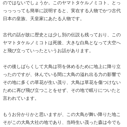
のではないでしょうか。このヤマトタケルノミコト、とっ
っっっっても簡単に説明すると、実在する人物でかつ古代
日本の皇族、天皇家にあたる人物です。
古代の話が故に歴史とは少し別の伝説も残っており、この
ヤマトタケルノミコトは死後、大きな白鳥となって大空へ
と飛び立っていったというお話があります。
その後しばらくして大鳥は羽を休めるために地上に降り立
ったのですが、休んでいる間に大鳥の溢れ出る力の影響で
その地に多くの草花が生い茂り、大鳥は草花を傷つけない
ために再び飛び立つことをせず、その地で眠りについたと
言われています。
もうお分かりかと思いますが、この大鳥が舞い降りた地こ
そがこの大鳥大社の地であり、当時生い茂った森は今でも