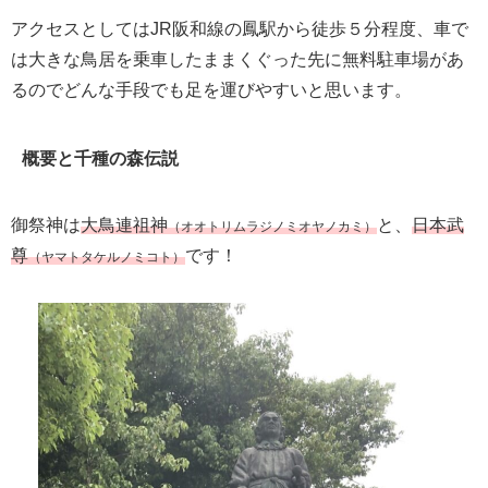
アクセスとしてはJR阪和線の鳳駅から徒歩５分程度、車で
は大きな鳥居を乗車したままくぐった先に無料駐車場があ
るのでどんな手段でも足を運びやすいと思います。
概要と千種の森伝説
御祭神は
大鳥連祖神
と、
日本武
（オオトリムラジノミオヤノカミ）
尊
です！
（ヤマトタケルノミコト）