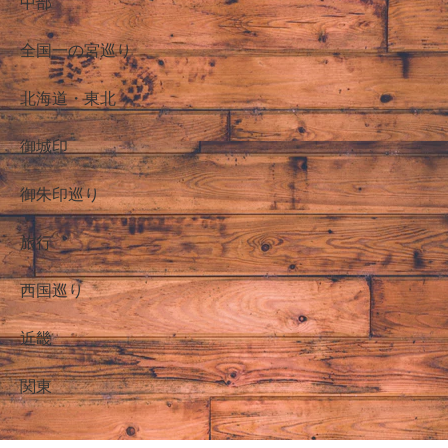
中部
全国一の宮巡り
北海道・東北
御城印
御朱印巡り
旅行
西国巡り
近畿
関東