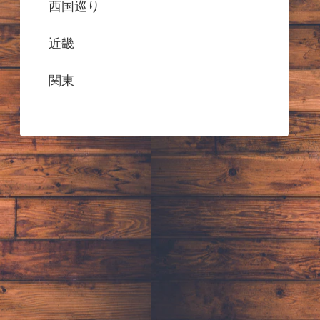
西国巡り
近畿
関東