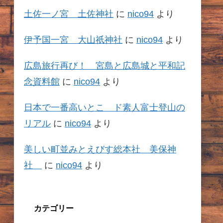
土佐一ノ宮 土佐神社
に
nico94
より
伊予国一宮 大山祇神社
に
nico94
より
広島旅行再び！ 宮島と広島城と平和記
念資料館
に
nico94
より
日本で一番高いとこ ド素人富士登山の
リアル
に
nico94
より
美しい町並みとえびす総本社 美保神
社
に
nico94
より
カテゴリー