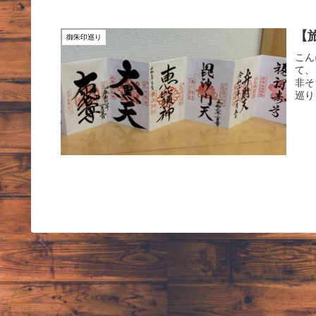
【
御朱印巡り
こん
て、
非そ
巡り 