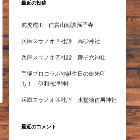
最近の投稿
虎虎虎!!! 信貴山朝護孫子寺
兵庫スサノオ四社詣 高砂神社
兵庫スサノオ四社詣 舞子六神社
手塚プロコラボや誕生日の御朱印
も！ 伊和志津神社
兵庫スサノオ四社詣 水堂須佐男神社
最近のコメント