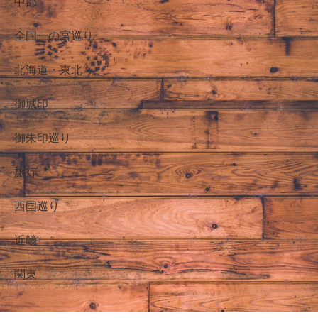
中部
全国一の宮巡り
北海道・東北
御城印
御朱印巡り
旅行
西国巡り
近畿
関東