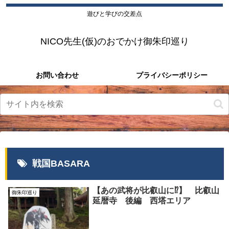
遊びと学びの交差点
NICO先生(仮)のおでかけ御朱印巡り
お問い合わせ
プライバシーポリシー
戦国BASARA
【あの武将が比叡山に⁉】 比叡山
御朱印巡り
延暦寺 後編 西塔エリア