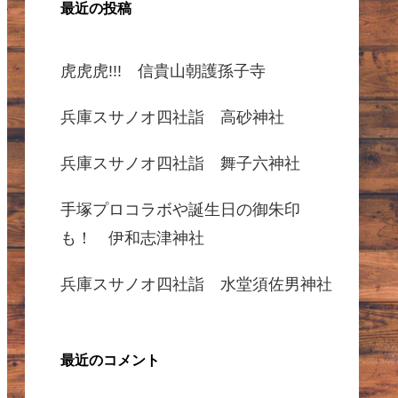
最近の投稿
虎虎虎!!! 信貴山朝護孫子寺
兵庫スサノオ四社詣 高砂神社
兵庫スサノオ四社詣 舞子六神社
手塚プロコラボや誕生日の御朱印
も！ 伊和志津神社
兵庫スサノオ四社詣 水堂須佐男神社
最近のコメント