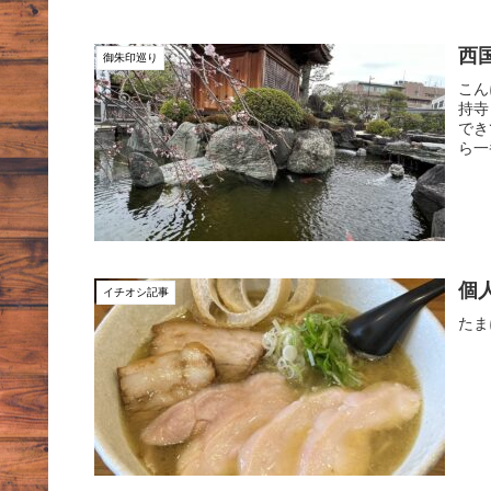
西
御朱印巡り
こん
持寺
でき
ら一
個
イチオシ記事
たま