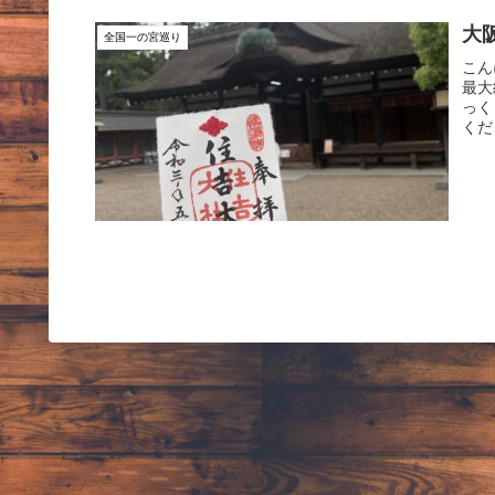
大
全国一の宮巡り
こん
最大
っく
くだ