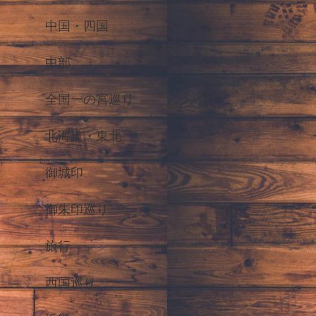
中国・四国
中部
全国一の宮巡り
北海道・東北
御城印
御朱印巡り
旅行
西国巡り