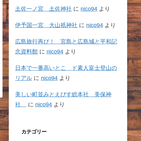
土佐一ノ宮 土佐神社
に
nico94
より
伊予国一宮 大山祇神社
に
nico94
より
広島旅行再び！ 宮島と広島城と平和記
念資料館
に
nico94
より
日本で一番高いとこ ド素人富士登山の
リアル
に
nico94
より
美しい町並みとえびす総本社 美保神
社
に
nico94
より
カテゴリー