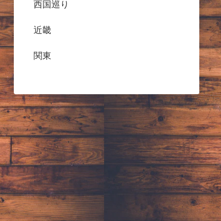
西国巡り
近畿
関東