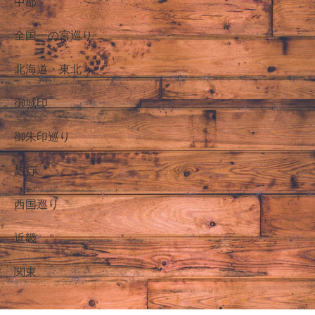
中部
全国一の宮巡り
北海道・東北
御城印
御朱印巡り
旅行
西国巡り
近畿
関東