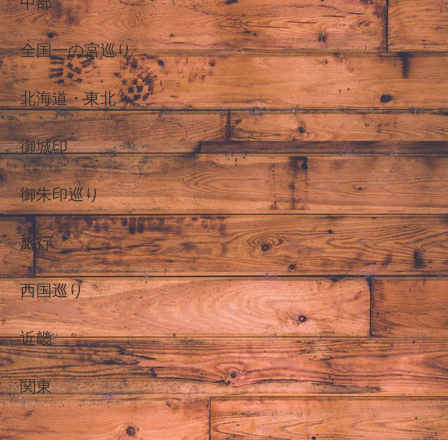
中部
全国一の宮巡り
北海道・東北
御城印
御朱印巡り
旅行
西国巡り
近畿
関東