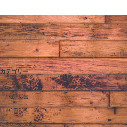
へ
へ
カテゴリー
イチオシ記事
中国・四国
中部
全国一の宮巡り