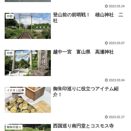
2023.03.24
登山前の前哨戦！ 雄山神社 二
中部
社
2023.03.07
越中一宮 富山県 高瀬神社
中部
2023.03.04
御朱印巡りに役立つアイテム紹
イチオシ記事
介！
2023.02.27
西国巡り南円堂とコスモス寺
御朱印巡り