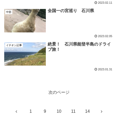
2023.02.11
全国一の宮巡り 石川県
中部
2023.02.05
絶景！ 石川県能登半島のドライ
イチオシ記事
ブ旅！
2023.01.31
次のページ
前
次
1
9
10
11
14