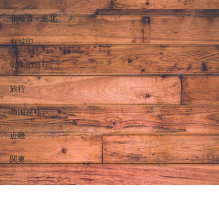
北海道・東北
御城印
御朱印巡り
旅行
西国巡り
近畿
関東
NICO先生(仮)のおでかけ御朱印巡り